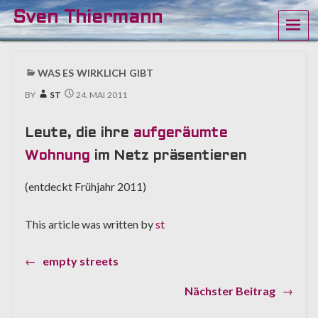
Sven Thiermann
ME
WAS ES WIRKLICH GIBT
BY
ST
24. MAI 2011
Leute, die ihre
aufgeräumte
Wohnung
im Netz präsentieren
(entdeckt Frühjahr 2011)
This article was written by
st
Previous
←
empty streets
Beitragsnavigation
post:
Next
Nächster Beitrag
→
post: