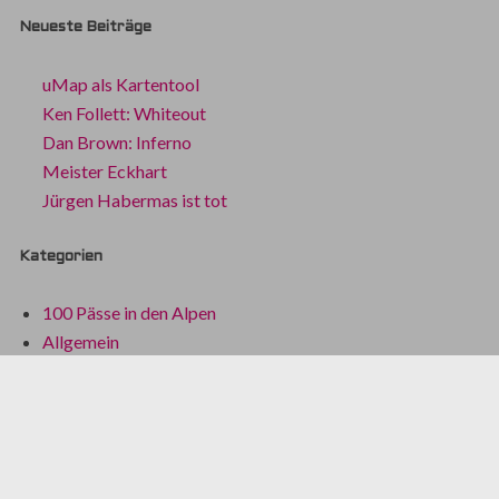
Neueste Beiträge
uMap als Kartentool
Ken Follett: Whiteout
Dan Brown: Inferno
Meister Eckhart
Jürgen Habermas ist tot
Kategorien
100 Pässe in den Alpen
Allgemein
BikeAdventure
Bikeboat 2022
Dinge, die ich nicht mehr habe
Fundstücke des Alltags
Gesellschaft