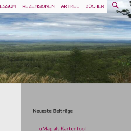
Search
RESSUM
REZENSIONEN
ARTIKEL
BÜCHER
SEA
for:
Neueste Beiträge
uMap als Kartentool