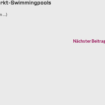
arkt-Swimmingpools
n …)
Nächster Beitra