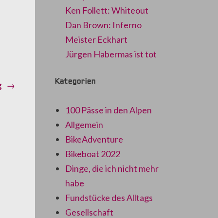
Ken Follett: Whiteout
Dan Brown: Inferno
Meister Eckhart
Jürgen Habermas ist tot
Kategorien
Next
g
→
post:
100 Pässe in den Alpen
Allgemein
BikeAdventure
Bikeboat 2022
Dinge, die ich nicht mehr
habe
Fundstücke des Alltags
Gesellschaft