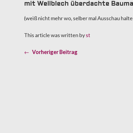
mit Wellblech überdachte Baum
(weiß nicht mehr wo, selber mal Ausschau halte
This article was written by
st
Previous
←
Vorheriger Beitrag
Beitragsnavigation
post: