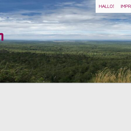
HALLO!
IMP
n
 do