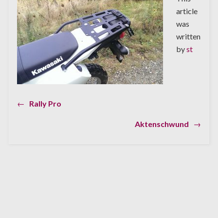
article
was
written
by
st
Previous
←
Rally Pro
Beitragsnavigation
post:
Next
Aktenschwund
→
post: