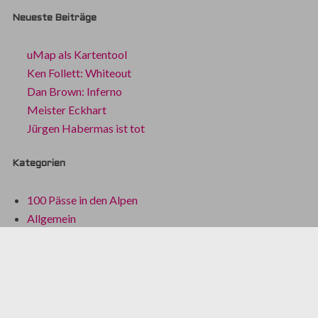
Neueste Beiträge
uMap als Kartentool
Ken Follett: Whiteout
Dan Brown: Inferno
Meister Eckhart
Jürgen Habermas ist tot
Kategorien
100 Pässe in den Alpen
Allgemein
BikeAdventure
Bikeboat 2022
Dinge, die ich nicht mehr habe
Fundstücke des Alltags
Gesellschaft