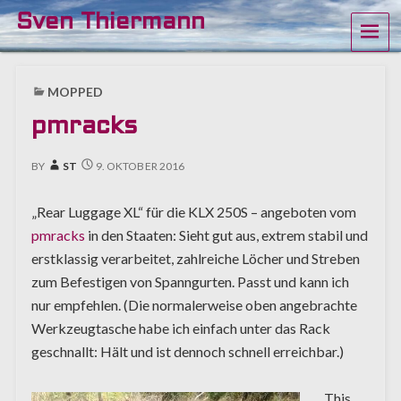
Sven Thiermann
ME
MOPPED
pmracks
BY
ST
9. OKTOBER 2016
„Rear Luggage XL“ für die KLX 250S – angeboten vom
pmracks
in den Staaten: Sieht gut aus, extrem stabil und
erstklassig verarbeitet, zahlreiche Löcher und Streben
zum Befestigen von Spanngurten. Passt und kann ich
nur empfehlen. (Die normalerweise oben angebrachte
Werkzeugtasche habe ich einfach unter das Rack
geschnallt: Hält und ist dennoch schnell erreichbar.)
This