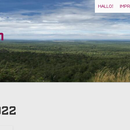
HALLO!
IMP
n
 do
022