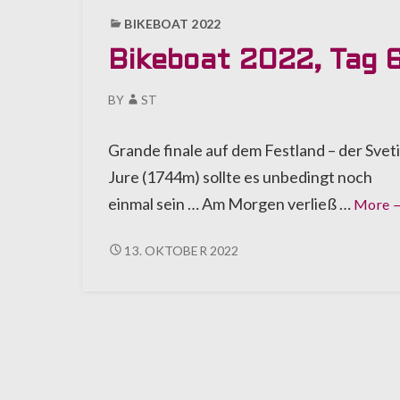
BIKEBOAT 2022
Bikeboat 2022, Tag 
BY
ST
Grande finale auf dem Festland – der Svet
Jure (1744m) sollte es unbedingt noch
B
einmal sein … Am Morgen verließ …
More
2
T
BIKEBOAT
13. OKTOBER 2022
2022,
6
TAG
6