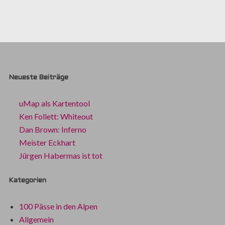
Neueste Beiträge
uMap als Kartentool
Ken Follett: Whiteout
Dan Brown: Inferno
Meister Eckhart
Jürgen Habermas ist tot
Kategorien
100 Pässe in den Alpen
Allgemein