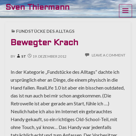
Sven Thiermann
ME
FUNDSTÜCKE DES ALLTAGS
Bewegter Krach
LEAVE A COMMENT
BY
ST
19. DEZEMBER 2012
In der Kategorie „Fundstücke des Alltags“ dachte ich
ursprünglich eher an Dinge, die einem physisch in die
Hand fallen. RealLife 1.0 ist aber ein bisschen outdated,
das ist nun auch bei mir schon angekommen. (Die
Retrowelle ist aber gerade am Start, fühle ich …)
Neulich habe ich also im Internet ein gebrauchtes
Handy gekauft, so ein richtiges Old-School-Teil, mit
ohne Touch, ya‘ know… Das Handy war jedenfalls
tatsächlich echt und zum Anfassen. Der Vorbesitzer