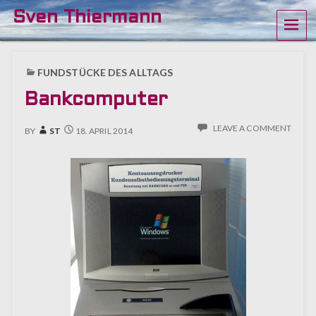
Sven Thiermann
ME
FUNDSTÜCKE DES ALLTAGS
Bankcomputer
LEAVE A COMMENT
BY
ST
18. APRIL 2014