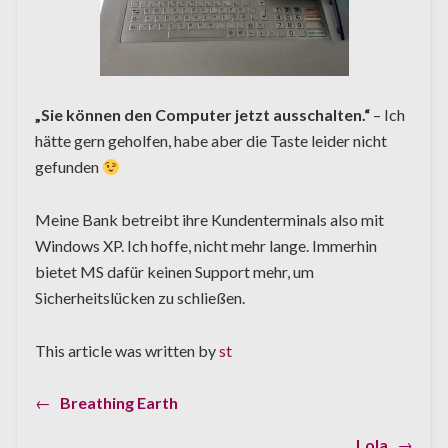
„Sie können den Computer jetzt ausschalten.“
– Ich
hätte gern geholfen, habe aber die Taste leider nicht
gefunden
Meine Bank betreibt ihre Kundenterminals also mit
Windows XP. Ich hoffe, nicht mehr lange. Immerhin
bietet MS dafür keinen Support mehr, um
Sicherheitslücken zu schließen.
This article was written by
st
Previous
←
Breathing Earth
Beitragsnavigation
post:
Next
Lola
→