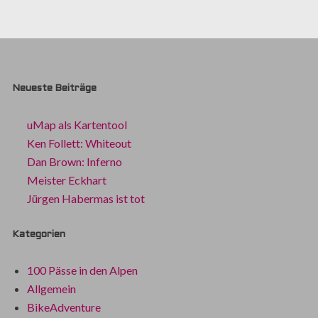
Neueste Beiträge
uMap als Kartentool
Ken Follett: Whiteout
Dan Brown: Inferno
Meister Eckhart
Jürgen Habermas ist tot
Kategorien
100 Pässe in den Alpen
Allgemein
BikeAdventure