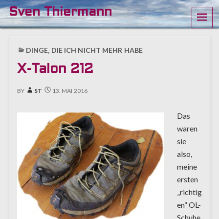
Sven Thiermann
ME
DINGE, DIE ICH NICHT MEHR HABE
X-Talon 212
BY
ST
13. MAI 2016
Das
waren
sie
also,
meine
ersten
„richtig
en“ OL-
Schuhe.