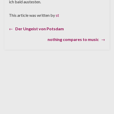
ich bald austesten.
This article was written by
st
Previous
←
Der Ungeist von Potsdam
Beitragsnavigation
post:
Next
nothing compares to music
→
post: