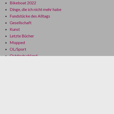
Bikeboat 2022
Dinge, die ich nicht mehr habe
Fundstücke des Alltags
Gesellschaft
Kunst
Letzte Bücher
Mopped
OL/Sport
Ostdeutschland
Was es wirklich gibt
Kategorien
100 Pässe in den Alpen
(5)
Allgemein
(2)