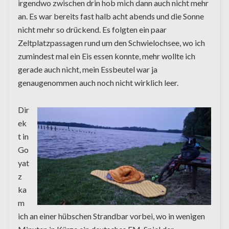
irgendwo zwischen drin hob mich dann auch nicht mehr
an. Es war bereits fast halb acht abends und die Sonne
nicht mehr so drückend. Es folgten ein paar
Zeltplatzpassagen rund um den Schwielochsee, wo ich
zumindest mal ein Eis essen konnte, mehr wollte ich
gerade auch nicht, mein Essbeutel war ja
genaugenommen auch noch nicht wirklich leer.
Dir
ek
t in
Go
yat
z
ka
m
ich an einer hübschen Strandbar vorbei, wo in wenigen