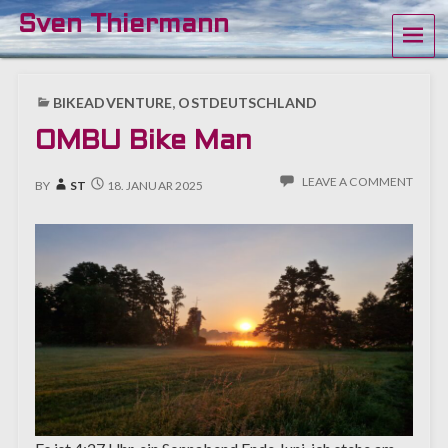
Sven Thiermann
ME
BIKEADVENTURE
,
OSTDEUTSCHLAND
OMBU Bike Man
LEAVE A COMMENT
BY
ST
18. JANUAR 2025