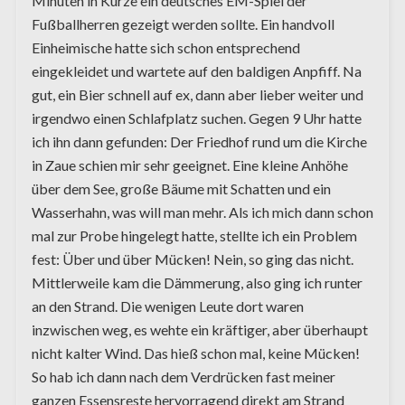
Minuten in Kürze ein deutsches EM-Spiel der
Fußballherren gezeigt werden sollte. Ein handvoll
Einheimische hatte sich schon entsprechend
eingekleidet und wartete auf den baldigen Anpfiff. Na
gut, ein Bier schnell auf ex, dann aber lieber weiter und
irgendwo einen Schlafplatz suchen. Gegen 9 Uhr hatte
ich ihn dann gefunden: Der Friedhof rund um die Kirche
in Zaue schien mir sehr geeignet. Eine kleine Anhöhe
über dem See, große Bäume mit Schatten und ein
Wasserhahn, was will man mehr. Als ich mich dann schon
mal zur Probe hingelegt hatte, stellte ich ein Problem
fest: Über und über Mücken! Nein, so ging das nicht.
Mittlerweile kam die Dämmerung, also ging ich runter
an den Strand. Die wenigen Leute dort waren
inzwischen weg, es wehte ein kräftiger, aber überhaupt
nicht kalter Wind. Das hieß schon mal, keine Mücken!
So hab ich dann nach dem Verdrücken fast meiner
ganzen Essensreste hervorragend direkt am Strand