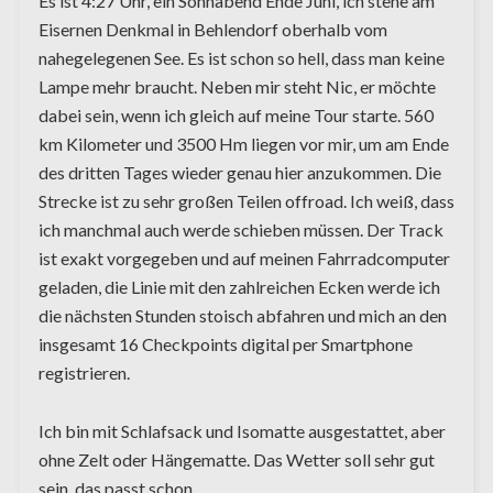
Es ist 4:27 Uhr, ein Sonnabend Ende Juni, ich stehe am
Eisernen Denkmal in Behlendorf oberhalb vom
nahegelegenen See. Es ist schon so hell, dass man keine
Lampe mehr braucht. Neben mir steht Nic, er möchte
dabei sein, wenn ich gleich auf meine Tour starte. 560
km Kilometer und 3500 Hm liegen vor mir, um am Ende
des dritten Tages wieder genau hier anzukommen. Die
Strecke ist zu sehr großen Teilen offroad. Ich weiß, dass
ich manchmal auch werde schieben müssen. Der Track
ist exakt vorgegeben und auf meinen Fahrradcomputer
geladen, die Linie mit den zahlreichen Ecken werde ich
die nächsten Stunden stoisch abfahren und mich an den
insgesamt 16 Checkpoints digital per Smartphone
registrieren.
Ich bin mit Schlafsack und Isomatte ausgestattet, aber
ohne Zelt oder Hängematte. Das Wetter soll sehr gut
sein, das passt schon.