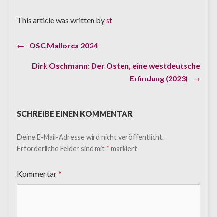
This article was written by
st
Previous
←
OSC Mallorca 2024
Beitragsnavigation
post:
Dirk Oschmann: Der Osten, eine westdeutsche
Next
Erfindung (2023)
→
post:
SCHREIBE EINEN KOMMENTAR
Deine E-Mail-Adresse wird nicht veröffentlicht.
Erforderliche Felder sind mit
*
markiert
Kommentar
*