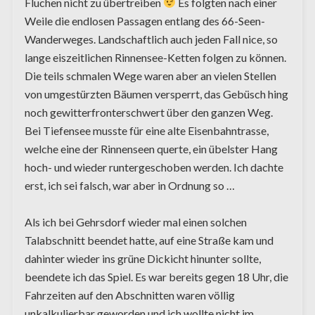
Fluchen nicht zu übertreiben
Es folgten nach einer
Weile die endlosen Passagen entlang des 66-Seen-
Wanderweges. Landschaftlich auch jeden Fall nice, so
lange eiszeitlichen Rinnensee-Ketten folgen zu können.
Die teils schmalen Wege waren aber an vielen Stellen
von umgestürzten Bäumen versperrt, das Gebüsch hing
noch gewitterfronterschwert über den ganzen Weg.
Bei Tiefensee musste für eine alte Eisenbahntrasse,
welche eine der Rinnenseen querte, ein übelster Hang
hoch- und wieder runtergeschoben werden. Ich dachte
erst, ich sei falsch, war aber in Ordnung so …
Als ich bei Gehrsdorf wieder mal einen solchen
Talabschnitt beendet hatte, auf eine Straße kam und
dahinter wieder ins grüne Dickicht hinunter sollte,
beendete ich das Spiel. Es war bereits gegen 18 Uhr, die
Fahrzeiten auf den Abschnitten waren völlig
unkalkulierbar geworden und ich wollte nicht im